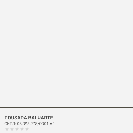
POUSADA BALUARTE
CNPJ: 08.093.278/0001-62
star
star
star
star
star