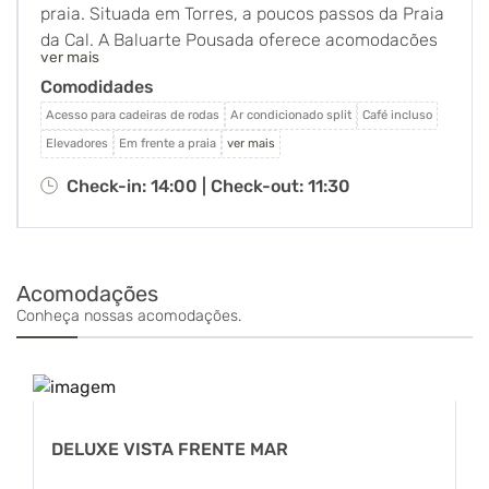
praia. Situada em Torres, a poucos passos da Praia
da Cal. A Baluarte Pousada oferece acomodações
ver mais
com restaurante, estacionamento privativo
Comodidades
gratuito, bar e lounge compartilhado. Com um
jardim, a pousada fica perto de várias atrações
Acesso para cadeiras de rodas
Ar condicionado split
Café incluso
famosas, a cerca de 500 metros da prainha, a
Elevadores
Em frente a praia
ver mais
menos de 1 km da guarita e a 1,8 km da estação
Check-in: 14:00 |
Check-out: 11:30
rodoviária de Torres. A pousada oferece vista da
montanha, terraço ao ar livre, recepção 24 horas e
Wi-Fi gratuito em todas as áreas. Todos os quartos
incluem ar-condicionado, guarda-roupa, TV de tela
Acomodações
plana, banheiro privativo, roupa de cama, toalhas e
Conheça nossas acomodações.
varanda com vista do mar. Todos os quartos
dispõem de frigobar. A Baluarte Pousada serve
buffet de café da manhã.
DELUXE VISTA FRENTE MAR