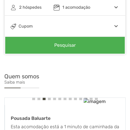
keyboard_arrow_down
2
hóspedes
1
acomodação
keyboard_arrow_down
Cupom
Pesquisar
Quem somos
Saiba mais
Pousada Baluarte
Esta acomodação está a 1 minuto de caminhada da