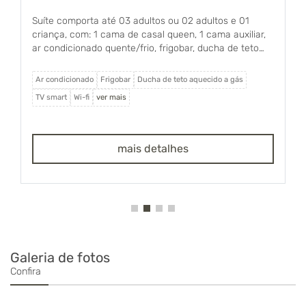
Suíte comporta até 03 adultos ou 02 adultos e 01
criança, com: 1 cama de casal queen, 1 cama auxiliar,
ar condicionado quente/frio, frigobar, ducha de teto
aquecido a gás, smart tv, wi-fi, sacada e banheiro
privativo. Solicite montagem da cama auxiliar no
Ar condicionado
Frigobar
Ducha de teto aquecido a gás
momento da reserva.
TV smart
Wi-fi
ver mais
mais detalhes
Galeria de fotos
Confira